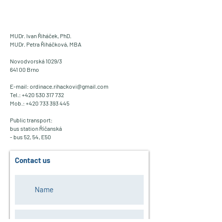
MUDr. Ivan Řiháček, PhD.
MUDr. Petra Řiháčková, MBA
Novodvorská 1029/3
641 00 Brno
E-mail:
ordinace.rihackovi@gmail.com
Tel.:
+420 530 317 732
Mob.:
+420 733 393 445
Public transport:
bus station Říčanská
- bus 52, 54, E50
Contact us