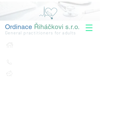
Ordinace
Řiháčkovi s.r.o.
General practitioners for adults
Novodvorská 1029/3, 641 00 Brno -
Žebětín
+420 733 393 445
ordinace.rihackovi@gmail.com